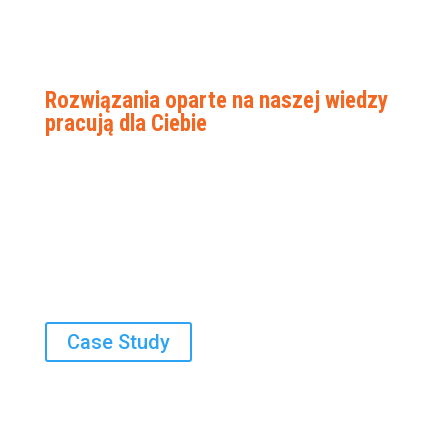
Rozwiązania oparte na naszej wiedzy
pracują dla Ciebie
Sprawdź, jak nasze rozwiązania IT pomagają
rozwiązywać realne problemy. Działają
niezawodnie każdego dnia i wspierają rozwój
firm oraz szkół.
Case Study